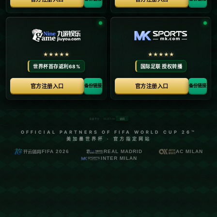
**阿森纳，不断涌现的年轻才俊**
阿森纳足球俱乐部一直以培养青年才俊见长。历史
上，许多球员都因其惊人的天赋和不懈的努力在英格
兰赛场上崭露头角。斯凯利无疑属于这一闪光群体，
他不仅成为俱乐部的一员，更是以**19岁**的年龄在英
格兰国家队中站稳了脚跟。这样的早期成就使他在足
球生涯中占得了先机，准备迎接更大的挑战。
**斯凯利的快速崛起**
在阿森纳俱乐部，斯凯利展现了超乎寻常的**足球天赋
**。较早的出场机会和充分的训练使他在年轻时便积累
了大量实战经验。通过参加俱乐部及国家队的比赛，
斯凯利学会了如何适应不同的**比赛环境**。他的**体