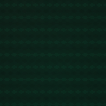
成长基础。从体能训练到战术指导，球员不仅在俱乐
部得到充分的培养，也拥有在实战中成长的机会。斯
凯利的成功，正是这一体系的成果。他在俱乐部得到
的训练和机会，使他能够迅速适应高强度的比赛环
境，进而成功代表国家队首发。
**关键词融入策略**
在这篇文章中，我们巧妙地融入了一些关键词，如“**
英格兰队首秀**”、“**阿森纳队史**”、“**年轻球员
**”，以及“**青训体系**”。这些词汇不仅强化了文章的
主题，也为读者带来了清晰的理解。
通过对斯凯利故事的深入分析，这篇文章展现了阿森
纳俱乐部在培养青年球员方面的突出成就，同时也传