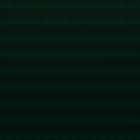
上一篇:
下一篇:
迪马济奥：图多尔将带
NBA直播：CBA大变
领尤文备战周末联赛，
天！爆下个赛季4节8
合同至月.
人次，归化算本土，开
放亚外名额.
相关文章