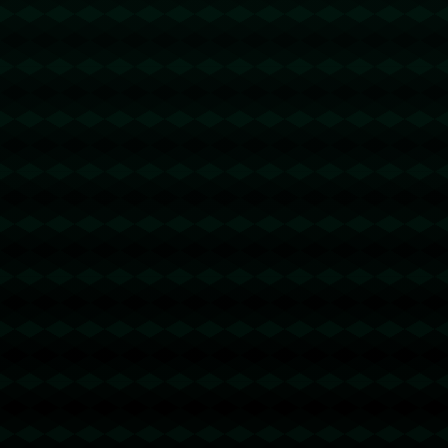
海星体育直播：西甲争冠积分榜：巴萨66分皇马63分，马竞57
分已落后榜首9分.
2310
2025 / 09 / 24
发表评论