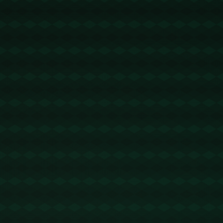
其次，归化球员被计为本土球员的政策，将可能改变
过去对于比赛名额的竞争格局。归化球员不再占用外
援名额，这样一来，球队有更多的灵活性进行阵容调
整。这一改变无疑让各大俱乐部在争取优秀球员以及
引进外援方面更具优势。**实际上，归化球员的加盟不
仅能提升俱乐部的实力，也为提高国内球员的训练水
准提供了有力条件，并让整个CBA的篮球水平提升到
一个新高度。**
再者，开放亚外名额为球队带来了更多选择。亚洲其
他国家有不少优秀的篮球运动员，他们水平高、与中
国文化相近，适应能力强。在这一政策的推动下，更
多的亚洲球员可能会涌入CBA，使得比赛风格更加多