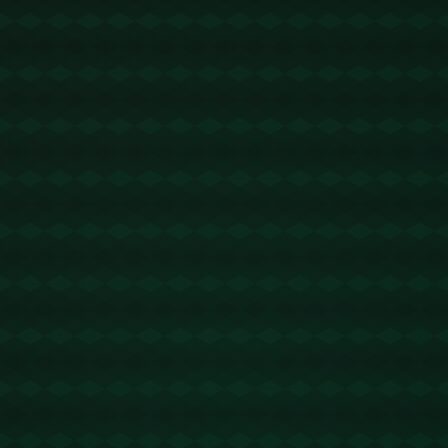
图多尔的临时加入，无疑为球队注入了新的动力。他
曾在法甲联赛中凭借**防守反击**的策略，帮助球队斩
获重要胜利，这种策略同样适用于尤文图斯当前的需
求。尤文可以通过强化中场的控球能力，以及后防线
上的稳定性，提高球队在比赛中的综合竞争力。
**近期影响与长远战略**
对于短期目标，尤文图斯需要立足于**赢得每一场比赛
**。图多尔的临时合同或许只是过渡期间的一项策略调
整，但若能帮助球队走出低谷，他也有可能长期执
教。
在长远战略上，尤文需要构建一种持续发展的模式，