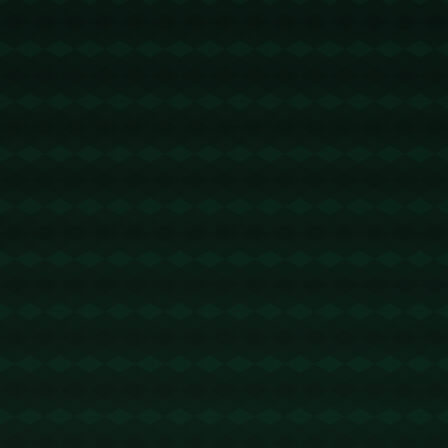
高度契合。
在过去的几个赛季中，尤文图斯在联赛中的表现并不
如人意。虽有令人眼前一亮的球员阵容，但由于战术
执行上的不一致，球队整体表现存在一定的波动。而
图多尔曾在不同联赛中展现出的调整能力，为尤文带
来了希望。
**球队现状与挑战**
目前，尤文面临的最大挑战在于如何快速调整状态，
以确保在接下来的比赛中取得优异成绩。过去几场比
赛反映出球队在进攻端和防守端的不足，需要引入新
的思维和战略来优化。