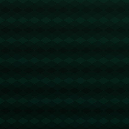
发布评论
评论列表
2K影院
2025-11-04 13:12:22
楼主今年多大了？https://www.2kdy.co
香蕉影院
2025-11-04 16:52:33
我只看看不说话。。。https://www.xjtv1
365网剧
2025-11-24 03:59:02
顶一个！https://www.365duanju.com
quickq电脑版
2025-12-22 11:53:59