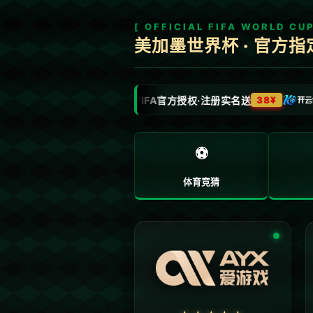
首页
英超
首页
中超
文章正文
风声鹤唳！沙特打国足身
Ry3mYIM0l77yV0nv
**风声鹤唳：沙特打国足身后直接打穿，对手传
在国际足球的竞技场上，每场比赛都充满了悬念
借其强大的攻击力和默契的配合，几次威胁国足
键时刻发挥出色，他的防守技术为比赛增添了几
压下心理的沉着冷静。