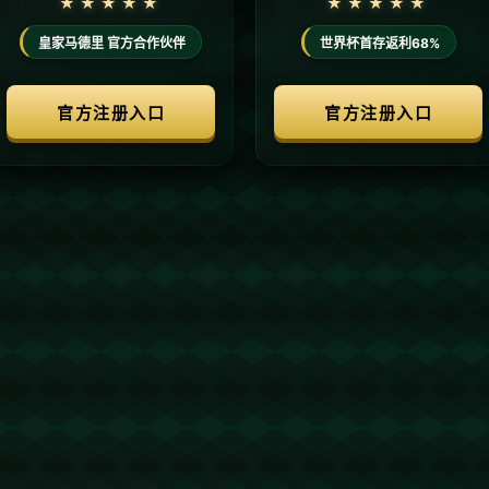
。他们通过准确的长传和迅捷的速度不断冲击国足的防线。
*，利用速度和技术试图攻破对手的防线。其实，这种战术不
国足防线的推进，都是对后卫们的一次巨大压力。足球直播
面对敌人的不断打压，显然没有被击垮。在这场比赛中，沙特
，形成单刀直入的机会。然而，蒋圣龙的防守表现令人大为
时对对手的传球进行拦截，从而化解了多次危机。这不仅彰
考。沙特队利用**“快速推进”**的战术试图打开局面，而
示，在足球比赛中，**防线的稳定不仅依靠个人能力，还依
友的默契配合，把沙特队的进攻努力化解于无形。
战术水平，通过多场国际比赛积累经验。这次对阵沙特，不