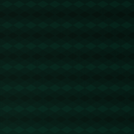
持
最新文章
风声鹤唳！沙特打国足
住
身后直接打穿，对手传
2025-09-26
221
球被蒋圣龙挡
国
海星体育直播：还得是
你闪耀哥！博德闪耀是
5个
2025-09-25
203
第一支晋级欧
海星体育直播：西甲争
冠积分榜：巴萨66分皇
2025-09-24
277
马63分，
海星体育：罗马诺：皇
马视萨利巴为后卫中的
2025-09-23
187
贝林；贝尔塔