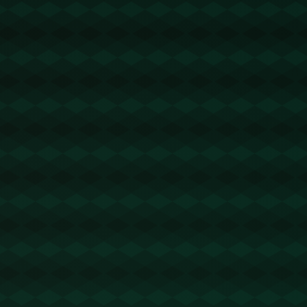
提供了重要的参考。当面对速度快、战术灵活的对手时，保
关键。
足球的魅力与挑战。在**蒋圣龙**的关键拦截下，国足顶
了更多期待。面对未来，国足需要不断反思和精进，才能在
章，于2025-09-26，由
Ry3mYIM0l77yV0nv
发表，共 89
如有疑问，请联系我们
/post/643.html
下一篇: