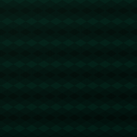
复
复
复
复