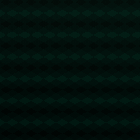
看在楼主的面子上，认真回帖！https://www
快连VPN官网
2026-03-04 11:01:39
楼主是好人！https://cn-kuailian.it.com
wps
2026-03-05 10:45:47
楼主加油，看好你哦！https://pcs-wps.
快连VPN
2026-03-05 18:01:48
大神就是大神，这么经典！https://kuailian
helloworld官网下载
2026-03-05 20:23:45
有内涵！https://www.cn-helloworld.org