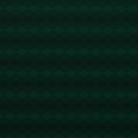
支晋级欧联8强的挪威球队.
66分皇马63分，马竞57分已落后榜首
分.
2025 / 09 / 25
2309
2025 / 09 / 24