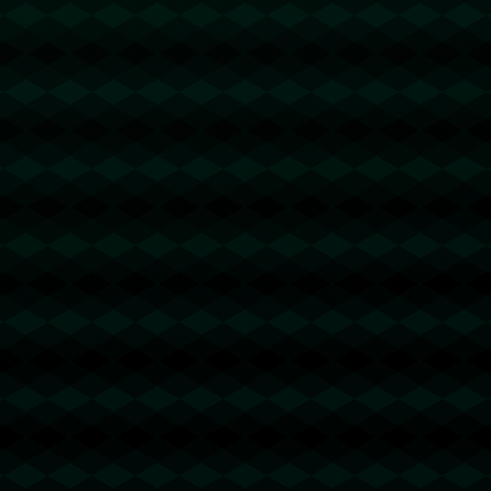
复
复
复
复
复