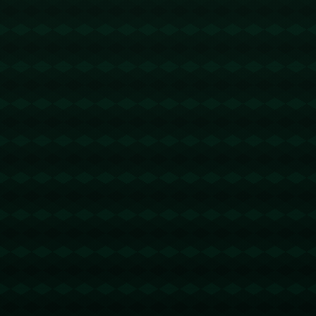
上一篇:
下一篇:
海星体育直播：体育世
海星tv：体育世界杯：
界杯：姆巴佩本周四回
巴西0-1喀麦隆 仍获小
归法国队训练场
组第一
相关文章