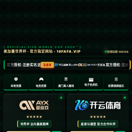
首页
未命名
文章正文
体育世界杯：对阵塞内加尔 东道主卡塔尔
背水一战
Ry3mYIM0l77yV0nv
2025-03-03 13:10:34
**体育世界杯：对阵塞内加尔，东道主卡塔尔背水一战
**
*前言：*
在这场万众瞩目的体育世界杯赛事中，东道主卡塔尔
即将迎战来自非洲的劲旅塞内加尔。对于卡塔尔国家
队来说，这不仅仅是一场比赛，更是一场无法退缩的