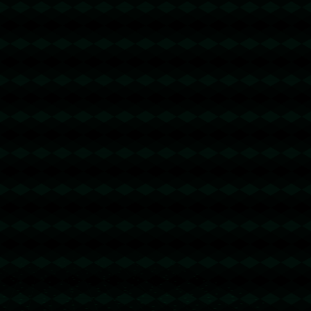
发表评论
发布评论
暂时没有评论，来抢沙发吧~