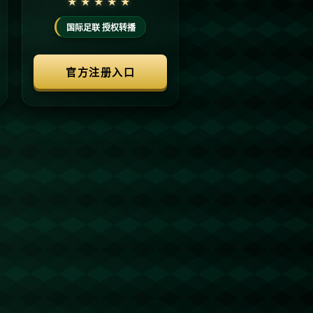
美女主播：160次三双里程碑！约基
4
奇39+10+10轻取雄鹿 MVP统治力太
强大.
英超直播：[NBA]常规赛3月1日：快
5
船VS湖人 东契奇集锦.
英超直播：[NBA]常规赛3月19日：雄
6
鹿VS勇士 希尔德集锦.
海星体育直播：还得是你闪耀哥！博
7
德闪耀是第一支晋级欧联8强的挪威
球队.
体育直击CBA：辽宁95-93险胜广州
8