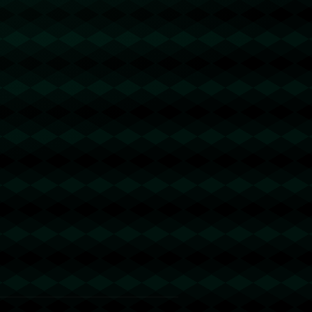
留洋小将杜月徵无缘国
青集训 或落选U20亚洲
2025-09-22
82
杯名单.
沙特主帅赛后打趣伊
万，开玩笑要求中国队
2025-09-20
166
继续保持同样的