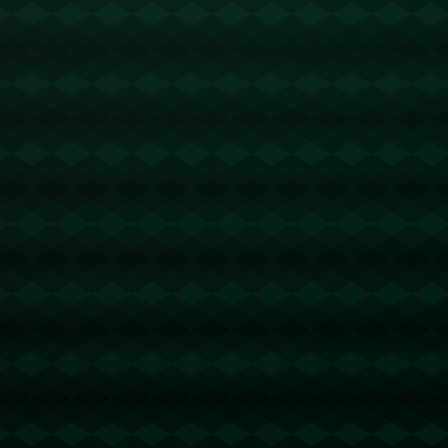
播：还得是你闪耀哥！博德
海星体育直播：西甲争冠积分榜：巴
支晋级欧联8强的挪威球队.
66分皇马63分，马竞57分已落后榜首
分.
2025 / 09 / 25
2303
2025 / 09 / 24