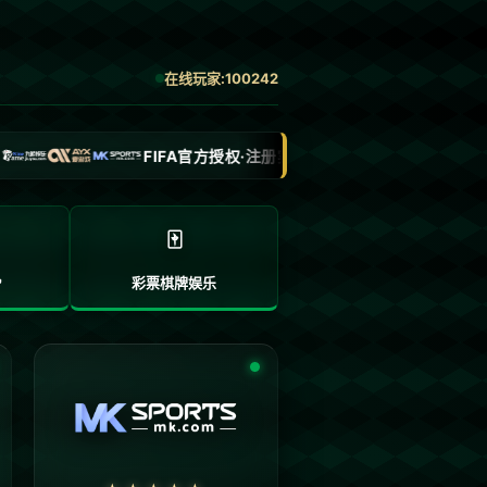
热门文章
海星体育直播：西甲争冠积分榜：巴
1
萨66分皇马63分，马竞57分已落后榜
表
首9分.
示
风声鹤唳！沙特打国足身后直接打
2
线
穿，对手传球被蒋圣龙挡出.
体育巴黎奥运男足分组出炉 中国国奥
3
6个
队全力冲击晋级名额