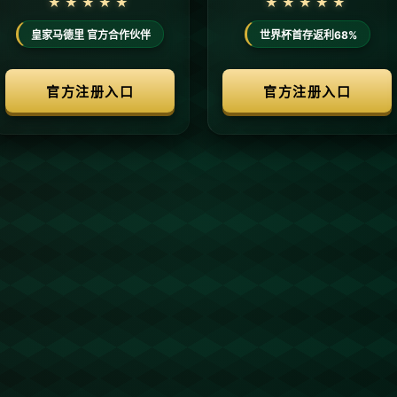
如有疑问，请联系我们
/post/381.html
下一篇:
队赢球
体育世界杯：巴西迎战克罗地亚 内马尔欲率队打破魔
咒