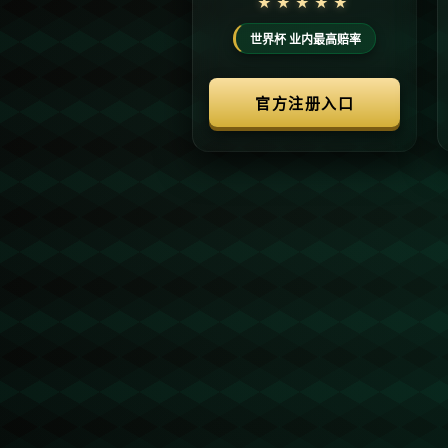
字。
转载请注明出处：
Ry3mYIM0l77yV0nv，
本文地址：
https://www.apps-haixinglive.com
分享：
上一篇:
海星体育：体育世界杯：孙兴慜对决C罗 韩国
才有晋级机会
相关文章