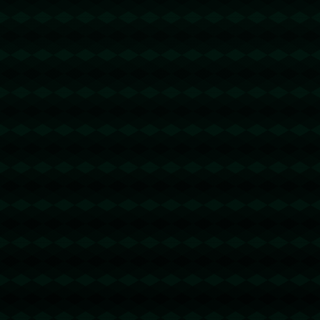
kaPd】转错请联系TeleGram:【@TrxEm】
节省TRX手续费
@回复
2026-06-24 00:56:56
u地址转错
【TMSocPC3qM1pmvahhYH7zemBf19AG
GW5wp】转错请联系TeleGram:
【@TrxEm】
trx能量租赁
@回复
2026-06-24 19:02:00
u地址转错
【TQjqWb4a5FpVDGzQkXAQtodsBYUCq
TnvqQ】转错请联系TeleGram:
【@TrxEm】