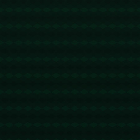
@qingjiao_ershu
helloworld
@回复
2026-03-21 07:57:26
楼主很有经验啊！https://www.vip-
helloworld.cn
WPS
@回复
2026-03-23 03:43:42
楼主英明！https://www-wps-cn.com
trx能量机器人
@回复
2026-04-17 03:35:59
u地址转错 【
TKNkKwS8EP7Y1oPwogy4nHLP6MwyU
UUUUU 】转错请联系TG:@TrxEm