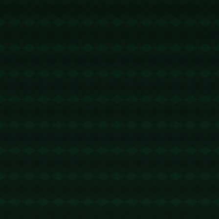
### **如何从悲剧中学习：足球圈的责任与反思**
阿尔瓦雷斯的受伤不仅仅是一次个体的不幸，更是对
整个足球圈提出了反思。在现代足球的高速竞技节奏
中，球员们的身体承受着极大的压力，因此球队、联
盟都应该注意保护球员的权益。例如，可以借助高科
技设备检测球员的身体状况，调整训练计划，避免因
过度疲劳而带来的不可逆伤害。
再者，公众对球员的理解与支持也显得十分关键。如
果在挫折中能够传递尊重与鼓励，球员更容易快速调
整状态，迎接新的挑战。
### **结语：悲喜交织的绿茵人生**