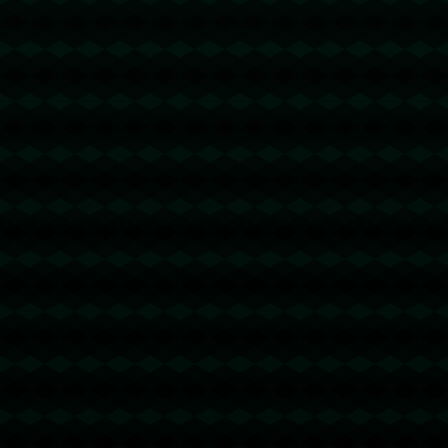
trx能量机器人
@回复
2026-06-25 01:26:23
u地址转错
【TEBhbrrXWCwbFa3WvsGZa4FWiW888
88888】转错请联系TeleGram:
【@TrxEm】
波场能量租赁
@回复
2026-06-26 01:23:12
u地址转错
【TGdC8ipCkS3AqeNDkKK4conZy8ZG3
SmMZw】转错请联系TeleGram:
【@TrxEm】
波场能量租赁
@回复
2026-06-29 04:48:49
u地址转错