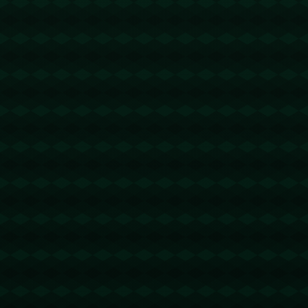
节省TRX手续费
@回复
2026-04-28 23:34:58
u地址转错 【
TFY3iKL3QwLx4t8hXUu8miKGpq4Cw5jN
7e 】转错请联系TG:@TrxEm
trx能量租赁
@回复
2026-04-29 19:55:07
u地址转错 【
TGpXgECuUE63hMsJi51nudPNwF7BNcf
2fN 】转错请联系TG:@TrxEm
trx能量机器人
@回复
2026-05-02 18:36:21
u地址转错
【TNbX69owBL3ZpMxK1qbbGb314dKwf
PEFhV】转错请联系TG:@TrxEm