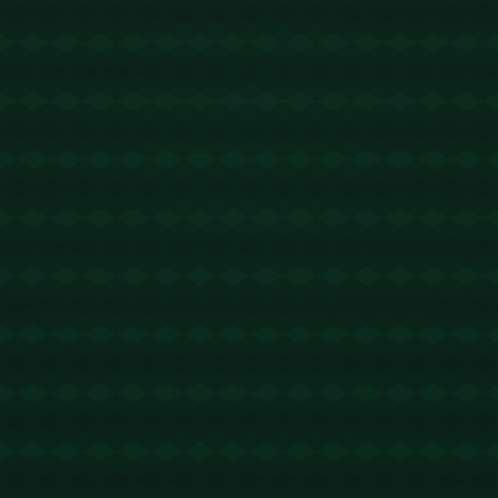
海星体育直播：还得是你闪耀哥！博德闪耀是第一支晋级欧联
8强的挪威球队.
2081
2025 / 09 / 25
海星体育直播：西甲争冠积分榜：巴萨66分皇马63分，马竞57