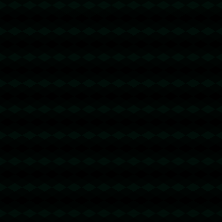
海星体育直播：西甲争冠积分榜：巴萨66分皇马63分，马竞57
分已落后榜首9分.
2291
2025 / 09 / 24
发表评论