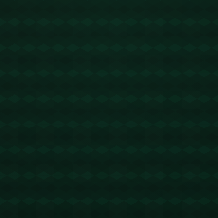
近年来，中国为推动冰雪运动，提出了**“3亿人参与冰
雪运动”**的目标。借助亚冬会这样的顶级赛事，中国
不仅向国内大众展现了支持冰雪运动发展的决心，也
传播了冰雪运动的魅力与运动精神。作为亚冬会多次
参赛的国家之一，中国的冰雪经济发展经验与全民冰
雪运动案例，值得其他国家借鉴。
### **总结：重视背后的团队合作与科技创新**
为了带来全球瞩目的开幕式，各方团队及技术力量的
投入至关重要。例如本次开幕式的策划团队集合了顶
尖舞台设计师、文化策划者以及科技团队，共同打造
多维度的互动体验。尤其是现场灯光秀与冰雪舞台的
布置，再一次展现了**科技在体育文化融合中的作用