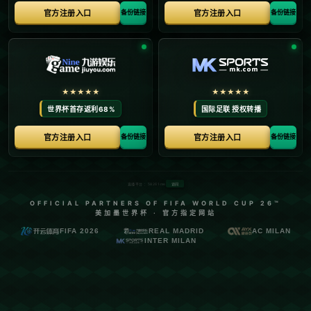
将碰撞出璀璨火花！
### **亚冬会开幕式的意义与期待**
在全球体育赛事中，开幕式往往被视为赛事的亮点之
一，亚冬会也不例外NBA直播。作为赛事核心环节之
一，开幕式不仅承载着迎接参赛国及运动队的使命，
更是各国展示自身文化特色的绝佳舞台。**第九届亚冬
会的开幕式主题**以“冰雪梦想、亚洲融合”为主线，力
求通过艺术表达与科技手段的结合，展现亚洲国家在
冰雪运动中的团结、荣耀与蓬勃发展。
据官方透露，本次开幕式将包含多个精彩节目：传统
与现代并存的表演环节、运用高科技的灯光秀以及冰