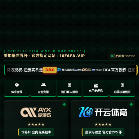
首页
西甲
文章正文
海星tv：亚冬会：开幕式今晚举行 精彩盛
宴即将上演.
Ry3mYIM0l77yV0nv
2025-09-12 12:59:16
**亚冬会：开幕式今晚举行 精彩盛宴即将上演**
亚洲冬季运动会，简称“亚冬会”，作为亚洲地区规模最
大的冬季体育盛会，近年来备受关注。这项赛事不仅
展现了亚洲国家在冰雪运动领域的进步，也成为世界
冰雪运动版图中的重要组成部分。而今夜，**第九届亚
冬会开幕式**即将隆重登场，为我们带来一场视觉与文
化交融的盛宴。在这里，运动、艺术与亚洲独特文化