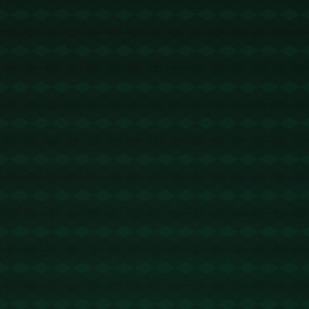
型舞台。多个亚洲国家会通过舞蹈、音乐等表演形式
展现独特风情，谱写各自对冰雪运动的美好期望。这
种文化交融的场景势必会让开幕式成为观众难以忘怀
的一部分，同时提升了**亚冬会的国际认知度**和影响
力。
### **推动冰雪经济与全民参与：赛事背后的力量**
如今，亚洲国家对冰雪运动的关注持续升温，这不仅
体现在体育赛事上，更体现在冰雪产业的发展和大众
参与度的提升。本届亚冬会将通过节目与场馆布置，
宣传绿色冰雪经济理念。参赛国通过亚冬会平台，不
仅展示运动员高超的竞技实力，更分享各自冰雪运动
产业的发展经验，加速冰雪经济的普及化。