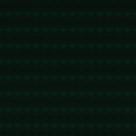
场回报。随着体育产业的繁荣，中国足球迎来了新的
黄金时代。
版权声明：
本站文章如无特别标注，均为本站原创文
章，于2025-07-23，由
Ry3mYIM0l77yV0nv
发表，共
988个字。
转载请注明出处：
Ry3mYIM0l77yV0nv，如有疑问，
请联系我们
本文地址：
https://www.apps-
haixinglive.com/post/620.html
分享：