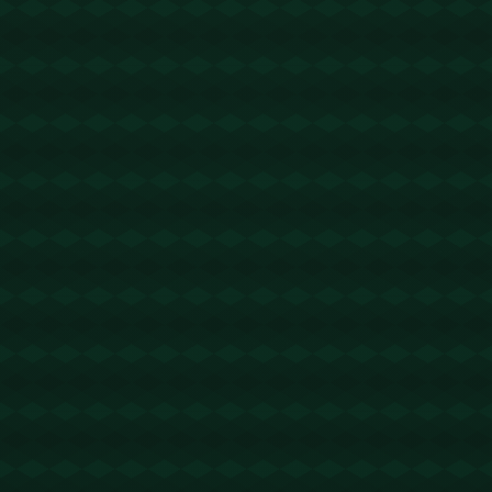
2026-03-08 07:31:04
有钱、有房、有车，人人都想！
https://youdao-zh.it.com
快连VPN
@回复
2026-03-09 04:01:05
一口气看完了，我要下去回味回味了！
https://zh-kuailian.it.com
1.5TRX能量租赁兑换
@回复
2026-03-10 03:24:35
0鎵嬬画璐硅浆璐SDT - 1.5 TRX=1娆¤浆
璐︽鏁?鐩存帴鑺傜渷80%!鏃犺瀵规柟鏈
夋病鏈塙鎴栬€呮槸鍚︿氦鏄撴墍- 澶嶅埗鍦
板潃銆怲
AZdAh5LU55aUPPZkgF4rupQwg6inQ5J5
X銆戣浆 1.5 TRX鍗冲彲0鎵嬬画璐硅浆璐?