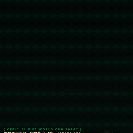
首页
中超
文章正文
足球报：6.7万张球票一扫而空 中澳之战
门票收入将突破5000万.
Ry3mYIM0l77yV0nv
2025-07-23 12:58:14
**前言：**在中国与澳大利亚的足球对决中，6.7万张
门票竟然瞬间售罄，这不仅展示了球迷们的热情，也
为赛事带来了可观的经济收益。门票销售额预计将突
破5000万元人民币，为国内体育赛事的盈利能力树立
了新的标杆。
随着中国足球的不断发展，球迷的热情和参与度也在
逐步提升。在这场备受瞩目的中澳之战中，**门票售罄