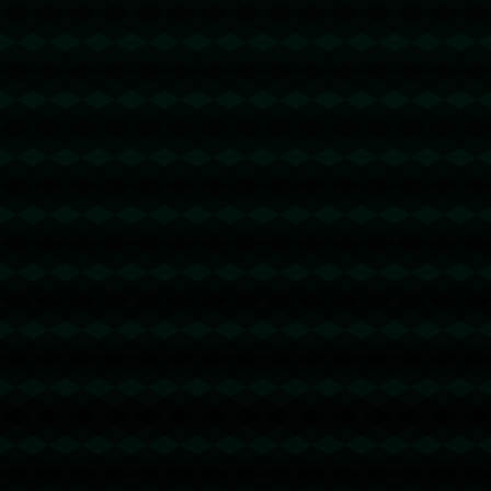
u地址转错
【TTE11XTK2vu3QWvQi5i5Bsg9Skn6Qy
3rSh】转错请联系TG:@TrxEm
节省TRX手续费
@回复
2026-05-11 20:59:53
u地址转错 【
TDqBJkzLinaUrJFiau7qhGssJwTuZtthcs
】转错请联系TG:@TrxEm
节省TRX手续费
@回复
2026-05-12 10:45:13
u地址转错 【
TCzqmkzu1tWELdFqyg5f9gRsfjsyz6oJ9z
】转错请联系TG:@TrxEm
波场能量租赁
@回复