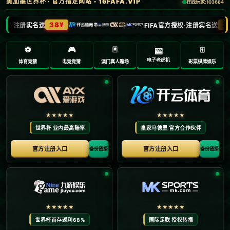
的速度**与对赛事的期待成正比，球迷们的支持无疑成
为比赛的重要推力。门票销售额的增长不仅反映出市
场对优质体育赛事的渴求，也显示出体育文化在中国
的广泛影响。
**票务销售的成功案例**：纵观近年来的热门赛事，从
国内的中超比赛到国际性的世界杯预选赛，门票的销
售成绩往往直接与赛事的质量挂钩。中澳之战的成功
售票便成为了又一个经典案例。2005年，首次在中国
举办的英超亚洲杯中，也曾有门票销售迅速告罄的情
况。这不仅鼓励赛事方提供更优质的比赛体验，还推
动了体育市场的进一步成熟。