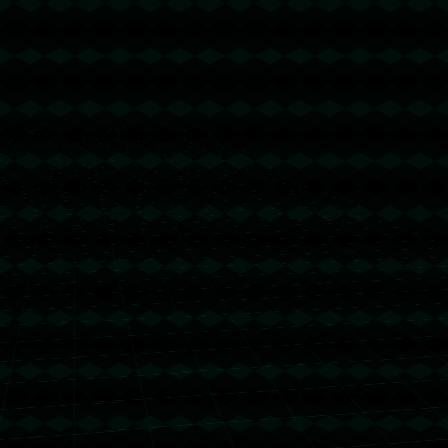
【TRQeSqfeGqEVkrVm4EgHAFNq8o4Nz
djPX4】转错请联系TG:@TrxEm
节省TRX手续费
@回复
2026-05-28 10:08:46
u地址转错 【
TJNyWubC6tvQvibpWNe6foxdtQYpv7nxfs
】转错请联系TG:@TrxEm
trx能量机器人
@回复
2026-05-31 06:59:33
u地址转错
【TA7TK8s3TEwuxzY5oNkrZodnieiCR61
UmN】转错请联系TG:@TrxEm
trx能量租赁
@回复
2026-06-01 17:59:23