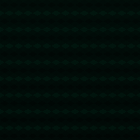
LC 】转错请联系TG:@TrxEm
节省TRX手续费
@回复
2026-04-16 02:41:17
u地址转错 【
TA7TK8s3TEwuxzY5oNkrZodnieiCR61U
mN 】转错请联系TG:@TrxEm
波场能量租赁
@回复
2026-05-01 23:02:57
u地址转错 【
TESi992m8ytf2HPzCB4kWtdCKKJe2xTZa
W 】转错请联系TG:@TrxEm
trx能量租赁
@回复
2026-05-03 14:48:48
u地址转错