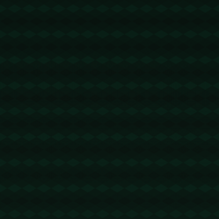
上一篇:
下一篇:
言之有物丨没有克罗斯
铃木彩艳：接下来对手
就不会踢了？请给这支
的水平会越来越高，要
皇马多一点耐心
继续保持零封.
相关文章