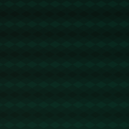
一步投资球员的能力。其二，各大俱乐部之间对顶级球员的
增长。最后，优秀球员在球场上的表现一直是评定其市场价
打造这样一支球队并不意味着一定可以轻松摘取荣誉。以往
因素等，都是影响比赛结果的重要因素。例如，在过去的赛
比赛中却并未达到预期的表现。
”计划。当时的皇马引入了诸如齐达内、贝克汉姆、罗纳尔多等
几个赛季的磨合后，他们才逐渐达到了理想的竞技水准，证
际的战斗力。