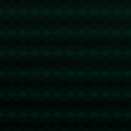
TRC-20转账
2026-01-21 15:58:43
TRC-20杞处 - 1.5 TRX=1娆
鏄撴墍- 澶嶅埗鍦板潃銆怲AZdAh5LU55a
璐硅浆璐?TG鏈哄櫒浜?@trxokokbothttps://
谷歌浏览器官网
2026-03-04 08:50:19
东方不败还是灭绝师太啊？https://www.chr
WPS下载
2026-03-04 09:50:47
楼上的很有激情啊！https://m-wps.it.co
有道翻译官网
2026-03-04 11:43:30
楼主该去看心理医生了！https://i-youdao.