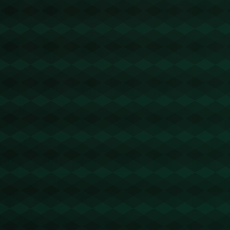
总之，德转列出的皇马最贵阵不仅反映了当今足
价值之间的平衡挑战。这份名单中的球员，不仅
演的重要角色。NBA直播
版权声明：
本站文章如无特别标注，均为本站原创文
个字。
转载请注明出处：
Ry3mYIM0l77yV0nv，
本文地址：
https://www.apps-haixinglive.com
分享：
上一篇:
希金斯老矣！过一过二不过三，球员锦标赛被特