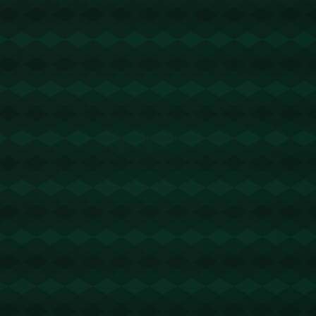
球市场的现状，也为我们展示了现代俱乐部在追寻荣誉和商
仅代表着高昂的身价，更象征着皇家马德里继续在世界足坛
章，于2025-07-13，由
Ry3mYIM0l77yV0nv
发表，共 107
如有疑问，请联系我们
/post/610.html
下一篇:
鲁.
把国际奥组委交给她,连普京都第一时间祝贺｜顾问天
下__财经....