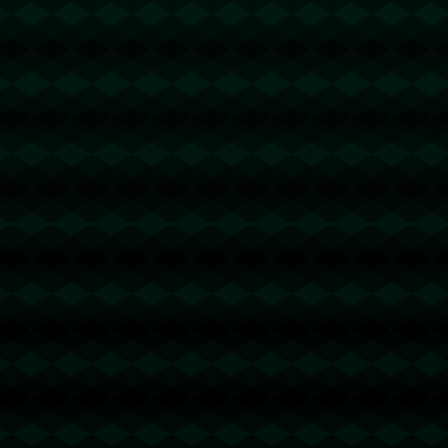
@回
ww.org-helloworld.com
@回
tps://to-wps.com.cn
@回
uailianvpn.it.com
@回