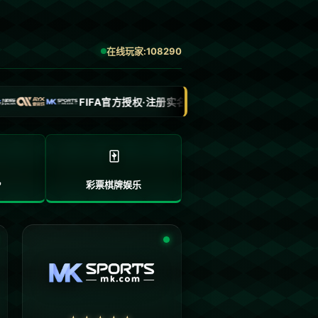
热门文章
海星体育直播：西甲争冠积分榜：巴
1
萨66分皇马63分，马竞57分已落后榜
首9分.
家
风声鹤唳！沙特打国足身后直接打
2
穿，对手传球被蒋圣龙挡出.
一
身
体育巴黎奥运男足分组出炉 中国国奥
3
队全力冲击晋级名额