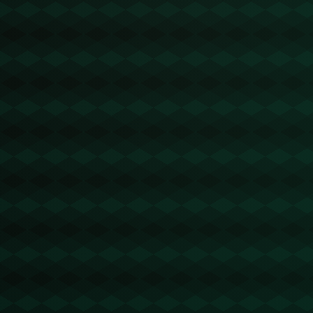
U21国脚在国内外比赛中获得了不错的评价。
为场上核心力量*。这种策略不仅增强了球队的
**案例分析：赫内斯效应**
在上赛季结束时，斯图加特的排名令人惊喜，从
应变方面展现的能力得到了全方位的认可。一个
图加特在比赛的中场控制和防线组织上都得到了
表现，而这正是球队希望看到的未来发展趋势。
**展望未来**
与小赫内斯的长期合作，让斯图加特更有可能在
当下的比赛成绩，他深知球队文化建设和青训体系
的战略思维提供了难得的宽广视野。