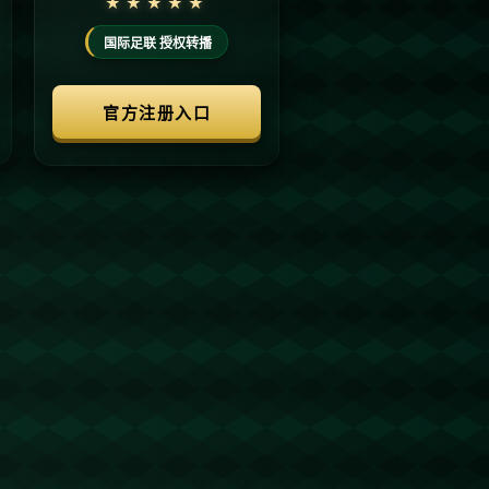
美女主播：160次三双里程碑！约基
4
加
奇39+10+10轻取雄鹿 MVP统治力太
注
强大.
策
英超直播：[NBA]常规赛3月1日：快
5
船VS湖人 东契奇集锦.
英超直播：[NBA]常规赛3月19日：雄
6
鹿VS勇士 希尔德集锦.
队
海星体育直播：还得是你闪耀哥！博
7
球
德闪耀是第一支晋级欧联8强的挪威
球队.
体育直击CBA：辽宁95-93险胜广州
8