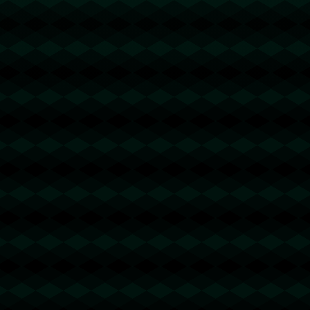
有评论，来抢沙发吧~