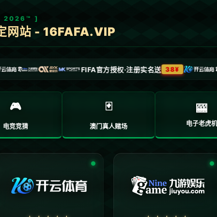
西甲
中超
中超
中超
西甲
足球
特和主帅小赫内斯续约至2028年.
655
2025-07-08 12:57:56
8年**
消息：他们与现任主教练小赫内斯续约至2028年。这一决
时也让球迷们对俱乐部的未来充满期待NBA直播。*本篇文
赢得俱乐部信任，并分析这项续约对斯图加特的潜在影响。