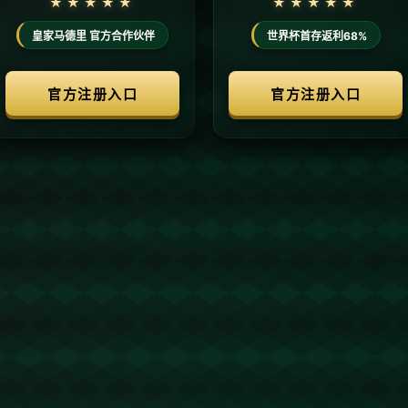
独到的执教理念和对年轻球员的培养能力，迅速提升了斯图
他的家族在德国足球界声名显赫，这无疑为他增添了许多关
队的核心策略，并着重发展球队的防守反击能力。通过这一
显然表达了对球队长期发展的坚定信心。这样的长约不仅为球
期战略提供了保障。**稳定而高效的教练组组合，可以确保
一个想要在德甲立足的球队所不可或缺的。
。在他的带领下，多名年轻球员迅速崭露头角。其中，几名