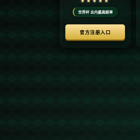
年轻而富有活力的小赫内斯自上任以来，便以其
特的战斗力。小赫内斯本身来自一个足球世家，
和期待。他自接手主帅位置以来，逐步确立了球
略，斯图加特在各项赛事中屡次表现不俗。
**续约的战略意义**
与小赫内斯续约至2028年，斯图加特俱乐部
提供了稳定的执教环境，也为球队规划和施行长
队战术的连贯性和执行的高效性**，这是任何
**球员发展与年轻化策略**
小赫内斯有着敏锐的眼光和挖掘潜力新星的能力