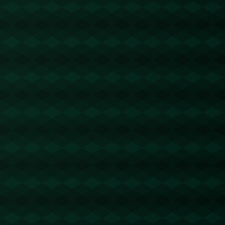
化
最新文章
风声鹤唳！沙特打国足
身后直接打穿，对手传
2025-09-26
221
球被蒋圣龙挡
场
海星体育直播：还得是
斯
你闪耀哥！博德闪耀是
佳
2025-09-25
203
第一支晋级欧
海星体育直播：西甲争
冠积分榜：巴萨66分皇
2025-09-24
277
马63分，
重
海星体育：罗马诺：皇
他
马视萨利巴为后卫中的
2025-09-23
187
贝林；贝尔塔