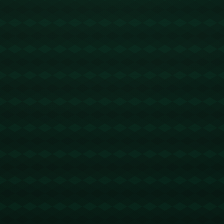
![团队合作的力量](https://example.com/image3.jpg)
这场比赛，再次让我们感受到中国女超联赛的魅力与
挑战性。女超联赛不仅仅是力量与速度的对决，也是
智慧与毅力的比拼。无论胜负，这样的比赛都为观众
带来无比精彩的观赛体验。
版权声明：
本站文章如无特别标注，均为本站原创文
章，于2025-06-24，由
Ry3mYIM0l77yV0nv
发表，共
1008个字。
转载请注明出处：
Ry3mYIM0l77yV0nv，如有疑问，
请联系我们
本文地址：
https://www.apps-