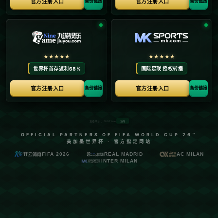
![女足比赛精彩瞬间]
(https://example.com/image1.jpg)
**比赛回顾：武汉队的强势表现**
这场比赛的焦点无疑是武汉队的强势表现。武汉队借
助其精湛的战术和优良的团队合作，早早地控制了比
赛节奏。*开场不久，武汉便通过一粒漂亮的进球打破
了场上的平衡*。这粒进球不仅给了武汉队极大的信
心，也让山东队陷入了苦战。
#### 山东队的艰难应对
山东队在武汉队的强大攻势下，显得有些手足无措足