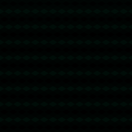
分已落后榜首9分.
2320
2025 / 09 / 24
发表评论
发布评论