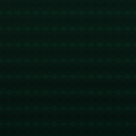
随着维尼修斯的高光时刻不断增多，巴西足球的未来
变得更加值得期待。无论在国家队还是俱乐部，他无
疑将成为南美足坛稳定的领跑者。这场世预赛的胜
利，也正是为他在国际足坛确立更深影响力的重要一
步！
版权声明：
本站文章如无特别标注，均为本站原创文
章，于2025-06-16，由
Ry3mYIM0l77yV0nv
发表，共
1434个字。
转载请注明出处：
Ry3mYIM0l77yV0nv，如有疑问，
请联系我们
本文地址：
https://www.apps-
haixinglive.com/post/582.html