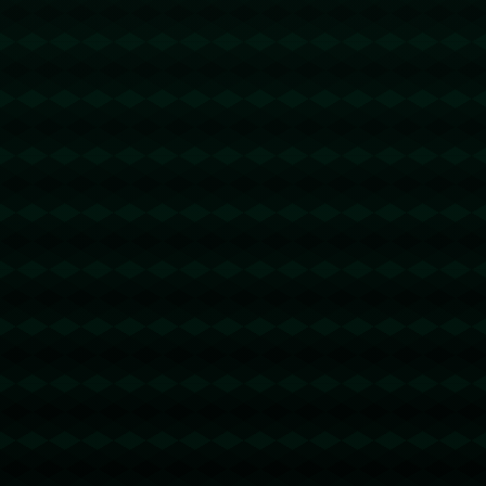
风声鹤唳！沙特打国足身后直接打穿，对手传球被蒋圣龙挡出.
2127
2025 / 09 / 26