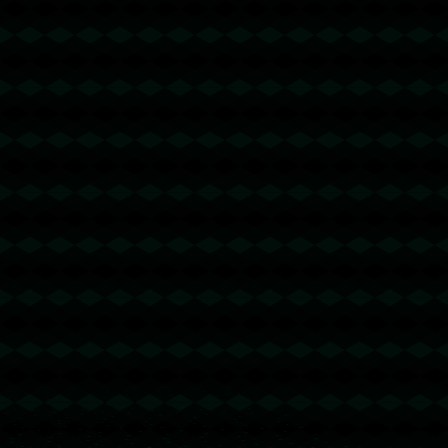
分已落后榜首9分.
2289
2025 / 09 / 24
发表评论
发布评论