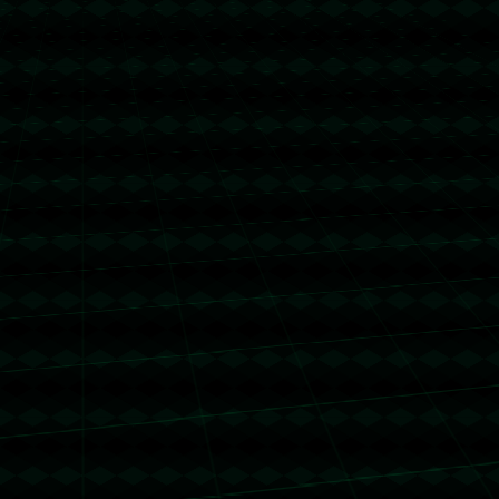
暂时没有评论，来抢沙发吧~
关注我们