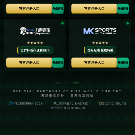
刻，更是巴西足球精神的完美体现！*
---
### **维尼修斯关键时刻闪耀全场**
上周的南美世预赛第二晚，巴西与乌拉圭展开了一场
势均力敌的较量。两队互相拼搏，比分胶着难以打
破。就在球迷们认为比赛将以平局告终时，巴西队的
*“闪电之星”维尼修斯*用行动证明了什么叫“关键先
生”。比赛第98分21秒，他在禁区内敏锐捕捉机会，接
应队友传球后一脚勾射，实现绝杀进球。这一刻不仅
让巴西队粉丝沸腾，更刷新了南美世预赛史上长时间
鏖战的绝妙进球记录。