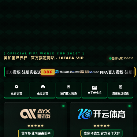
首页
西甲
文章正文
海星体育：98分21秒！维尼修斯攻入南美
世预赛第二晚制胜进球.
Ry3mYIM0l77yV0nv
2025-06-16 13:07:14
**98分21秒！维尼修斯攻入南美世预赛第二晚制胜进
球，巴西队再显锋芒**
*在南美世预赛的星光熠熠舞台上，一次充满戏剧性与
悬念的较量总能令人心潮澎湃。而就在这场激烈的争
夺中，巴西队的年轻巨星维尼修斯在加时阶段以精准
的脚法攻破对手球门，夺得制胜进球，引发了无数球
迷的狂热欢呼。98分21秒，这不仅是比赛的最后时