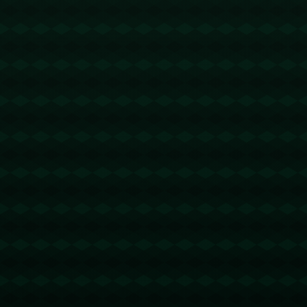
尼亚6连胜意甲升第
梦桃再获世界杯奖牌人
4+杯赛大胜，即将连
民日报客户端.
打意甲前3.
相关文章