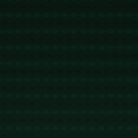
账号下留言，要求重新考虑评奖决策。支持者认为，
小熊在赛季中展现出的领袖气质和无可争议的场上表
现，理应让他捧起金球，以嘉奖其在球场上的杰出贡
献。
**对比分析：小熊和获奖者的数据对比**
在进行客观比较时，不妨看看小熊与今年金球奖得主
的数据对比。小熊在联赛中的出场次数虽然略少，但
他的进球效率和辅助能力均高于获奖者。此外，小熊
的**关键传球数**和**场均过人次数**也都有明显优
势。尽管如此，金球奖的评选不仅考虑场上表现，还
需衡量整个赛季的综合影响力。