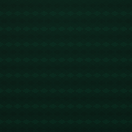
### 如何看待竞争加剧的墨西哥公开赛？
墨西哥公开赛素以赛场竞争激烈、环境多变著称，对
于选手的心理素质和身体耐力都是一种极大的考验。
近年来，墨西哥公开赛的赛场上不仅常见“巨头”选手，
也往往成为新生代崭露头角的舞台。
比如另一位备受关注的年轻球员费利克斯·奥热-阿利亚
西姆（Felix Auger-Aliassime）就曾在比赛中击败多
位顶尖选手，为自己赢得更高排名和关注度。同样，
无缘八强的兹韦列夫面对这样的时代挑战，或许需要
重新审视自己的技战术打法。
### 网球未来的多样格局