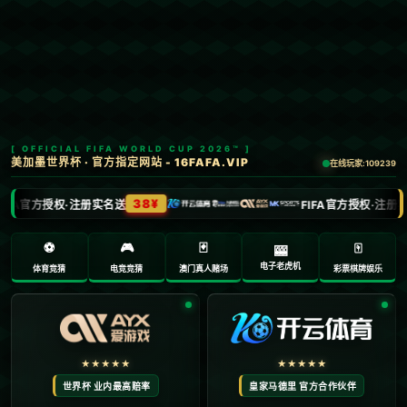
首页
中超
文章正文
网球——墨西哥公开赛：兹韦列夫无缘八.
Ry3mYIM0l77yV0nv
2025-05-31 13:03:42
# 网球——墨西哥公开赛：兹韦列夫无缘八强
在墨西哥公开赛的网球赛场上，总能看到世界顶尖选
手的激烈角逐。今年同样如此，但让人意想不到的
是，**德国网球名将亚历山大·兹韦列夫（Alexander
Zverev）遗憾止步八强**，令球迷和评论员唏嘘不
已。这一结果不仅为他本赛季的征程增添了波折，也
让墨西哥公开赛的竞争格局变得更加错综复杂。