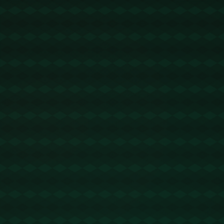
此次比赛失利，不仅是兹韦列夫的个人遗憾，也揭示
了其在面对压力时的一些技术短板。一方面，他的底
线发力能力依然强劲，但在长回合中，**耐心不足和失
误率高**成为他撤守反击的障碍。另一方面，我们也注
意到，面对新生代选手的步步紧逼，兹韦列夫尚需进
一步提升自身适应能力和心理抗压能力。
值得一提的是，这已非他本赛季首次在比赛中因非战
术原因失利。此前在另一项ATP赛事中，他因情绪波
动未能抵御对手的攻势，最终落败。**这一系列表现不
禁让人产生疑问：兹韦列夫是否已进入状态起伏的调
整期？**NBA直播