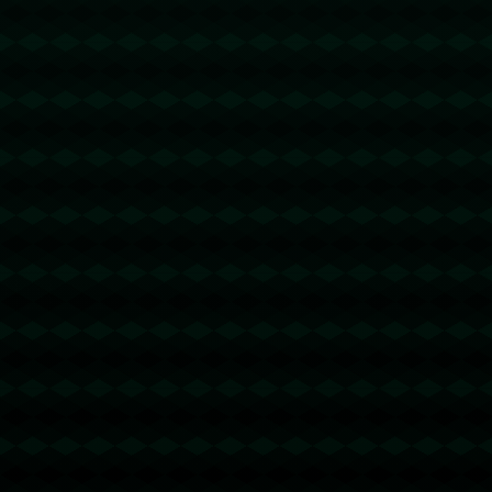
海星体育直播：还得是你闪耀哥！博德闪耀是第一支晋级欧联
8强的挪威球队.
2032
2025 / 09 / 25