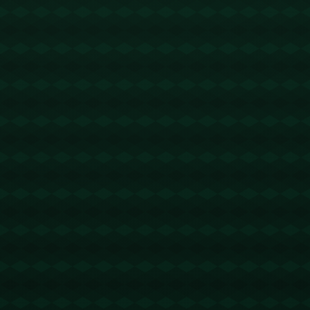
赋予了他一种责任感。在过去的比赛中，他多次以身
作则，鼓励队员走出困境。比如在2022年的国际赛事
关键赛段，凯恩曾主动站出来承担压力，为队友提供
支持。**斯凯利的首秀破门也是这种支持氛围的具体体
现，得益于凯恩与其他前辈的指导，斯凯利才能在首
场比赛中展现如此镇定的表现。**
这样的团队氛围不仅帮助新球员迅速融入，还维系了
队员之间的紧密联系，使球队在关键时刻始终保持团
结。这种文化，也成为英格兰队攻守兼备的核心竞争
力。
**总结关键词：凯恩、英格兰队、斯凯利、首秀破门、
国家队进球、团队精神、新生代足球人才**