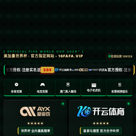
首页
足球
文章正文
凯恩：为打进在英格兰队的第70球而自
豪；祝贺斯凯利首秀破门.
Ry3mYIM0l77yV0nv
2025-05-22 12:57:41
**凯恩：为打进在英格兰队的第70球而自豪；祝贺斯
凯利首秀破门**
在英格兰足球舞台上，凯恩无疑是一位耀眼的明星。
他不仅以稳定的进球数据闻名，还展现了对团队和新
人培养的支持。在最近的一场国际比赛中，这位英格
兰队队长用他的第70个国家队进球为球队再添光彩，
同时对斯凯利的首秀破门表现，给予了真挚的祝贺。