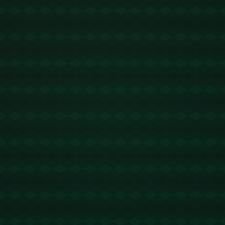
术，以进攻与防守相结合，确保比赛胜利。这样的案
例不仅体现了足球比赛中的复杂性，也展示了津门虎
团队的高超技艺和灵活应变足球直播。
总结来看，津门虎的胜利不仅仅依靠一时的运气，更
归功于团队配合和对手失误的综合效应。海牛的两名
球员意外被罚下场，无疑是津门虎获胜的一大助力。
但这场比赛同样教育各队，纪律性是每场比赛中不可
或缺的战略基础。津门虎借助激动人心的主场优势，
巧妙获取胜利，成为这一轮比赛中最引人关注的焦点
之一。
版权声明：
本站文章如无特别标注，均为本站原创文
章，于2025-05-13，由
Ry3mYIM0l77yV0nv
发表，共