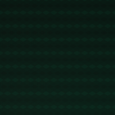
足球比赛中，**如何提高射门成功的概率一直是教练和
球员们关注的课题**。从这一次的比赛中，我们可以总
结一些关键点：**球员的射门时机和心理素质**。莱昂
纳多在射门时选择了一个优秀的时机，他在面对防守
球员紧逼的情况下依然能够冷静选择低射，有助于提
高射门命中率。
另一个值得关注的因素是**球员的场上位置感与跑位意
识**。冯劲在莱昂纳多射门的瞬间，没有选择呆立，而
是迅速调整位置，准备应对各种可能的变化。他的跑
位意识和**对于球场局势的敏锐判断**不容小觑。
从这个经典的进球案例中，教练们也可以从中获得启
发。在培训中，应增强球员们的临场应变能力和彼此