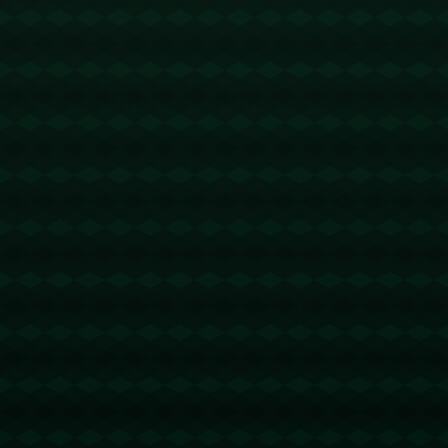
相关文章
风声鹤唳！沙特打国足身后直接打穿，对手传球被蒋圣龙挡出.
2127
2025 / 09 / 26