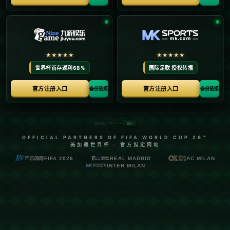
智慧和个人的技巧。当莱昂纳多得球时，他迅速调整
脚步，以极快的速度完成了一次低射。这样的射门角
度精准，力量适中，这展示了莱昂纳多高超的**脚法和
临场判断能力**。然而，皮球不偏不倚地击中了立柱，
让现场观众不由得倒吸一口凉气。
**不过，这时候冯劲的敏捷反应显示出了他作为前锋敏
锐的捕捉能力**。他迅速判断球的走向，调整身体位
置，以一个漂亮的补射将皮球打入球门。这一系列动
作流畅、协调，突显了他在门前把握机会的能力。冯
劲的进球不仅仅是一记技术层面的成功，更是他对比
赛高强度专注力的完美诠释。