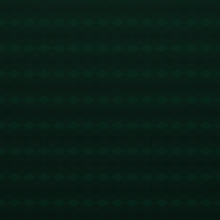
911个字。
转载请注明出处：
Ry3mYIM0l77yV0nv，如有疑问，
请联系我们
本文地址：
https://www.apps-
haixinglive.com/post/539.html
分享：
上一篇:
下一篇:
海星tv：[中超]莱昂纳
[英超]第4轮：利物浦
多低射击中立柱 冯劲
VS诺丁汉森林.
补射空门得手.