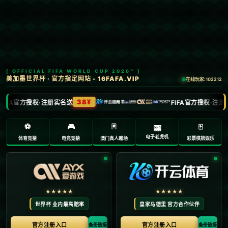
首页
西甲
文章正文
英超直播：[中超]莱昂纳多低射击中立柱
冯劲补射门得手.
Ry3mYIM0l77yV0nv
2025-05-07 13:07:25
**中超联赛激战正酣，球星们在赛场上的精彩表现总是
引发球迷热议**。在最近的一场比赛中，**莱昂纳多**
的低射击中立柱引发了场上的惊呼声，而冯劲的补射
更是让全场欢呼雀跃。通过这次比赛，我们可以更深
入地了解足球比赛中射门技巧对比赛结果的关键影
响。
在足球比赛中，进攻方的每一次射门都凝聚着团队的