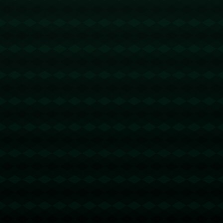
海星体育直播：西甲争冠积分榜：巴萨66分皇马63分，马竞57
分已落后榜首9分.
2309
2025 / 09 / 24
发表评论