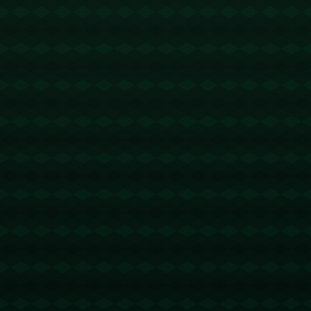
分享：
上一篇:
下一篇:
足球直播：体育目标保
体育目标冲甲 青岛海
级 吴金贵正式出任青
牛全力备战新赛季
岛黄海青港队主帅
相关文章