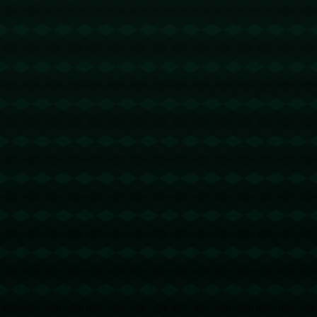
风声鹤唳！沙特打国足身后直接打穿，对手传球被蒋圣龙挡出.
2152
2025 / 09 / 26
海星体育直播：还得是你闪耀哥！博德闪耀是第一支晋级欧联