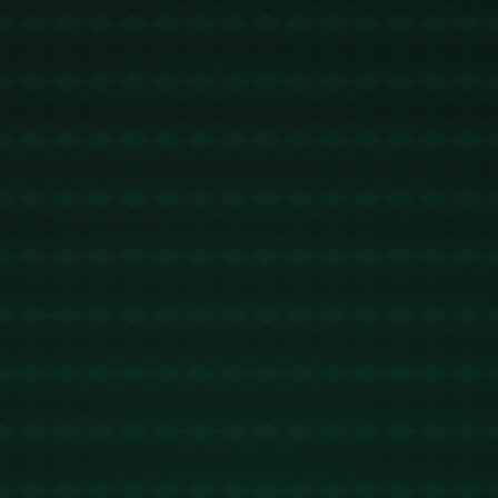
## **技术与创造力的结合**
灯光秀之所以能引起如此大的反响，离不开背后技术
与创意团队的努力。他们通过**先进的投影技术和艺术
设计**，使得灯光与体育的组合达到了完美平衡。控制
系统精准地指挥着每一束光线，将图像、色彩与运动
捕捉到最佳状态。
### 案例分析：**巴黎铁塔灯光秀的启示**
与圣安德鲁斯的灯光秀相比，巴黎铁塔的灯光展示是
另一个**技术与创新**相结合的典范。使用电脑编程技
术，灯光团队能够在瞬息之间改变灯光效果，随着现
场音乐节奏的变换而改变，为观众带来无与伦比的视