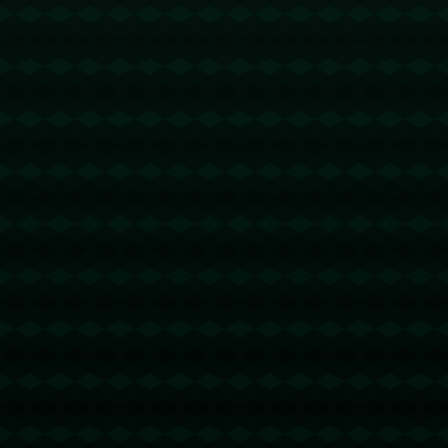
风声鹤唳！沙特打国足身后直接打穿，对手传球被蒋圣龙挡出.
2159
2025 / 09 / 26
海星体育直播：还得是你闪耀哥！博德闪耀是第一支晋级欧联