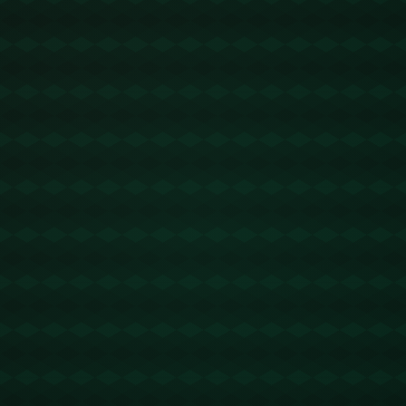
体育官方：中国15岁
体育官方：中国女足主
车手崔元璞将参加英国
帅水庆霞离任
F4锦标赛
相关文章