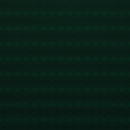
和评论员的关注，**虽最终未能改写比赛结果，但其表
现堪称全场最佳之一**。
通过回顾这场经典赛事，我们不仅欣赏到了高水平的
中超对决，更是感受到当年两队的拼搏精神和无限可
能。此役山东鲁能与天津天海的对阵，注定成为中超
历史上令人难忘的篇章。
版权声明：
本站文章如无特别标注，均为本站原创文
章，于2025-03-31，由
Ry3mYIM0l77yV0nv
发表，共
1086个字。
转载请注明出处：
Ry3mYIM0l77yV0nv，如有疑问，
请联系我们
本文地址：
https://www.apps-