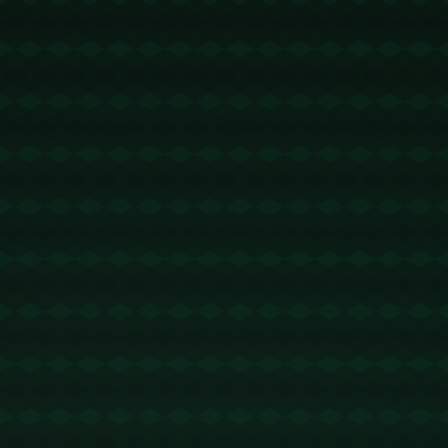
试打破鲁能的防线，给观众带来了几次心跳加速的时
刻。
在这场针锋相对的比赛中，山东鲁能最终凭借顽强的
拼搏精神和优异的球员状态锁定胜局。其中，鲁能的
中场核心球员在比赛中扮演了至关重要的角色。他们
不仅在进攻中积极参与，还在防守中保障了鲁能在面
对天海反击时的稳固性。鲁能球迷无不为之欢呼，这
样的表现再次证明了鲁能在中超中的强队地位。
![](https://example.com/image2.jpg)
**比赛分析：战术与执行力的较量**
从战术角度分析，两队都展示了高水平的战略布置。