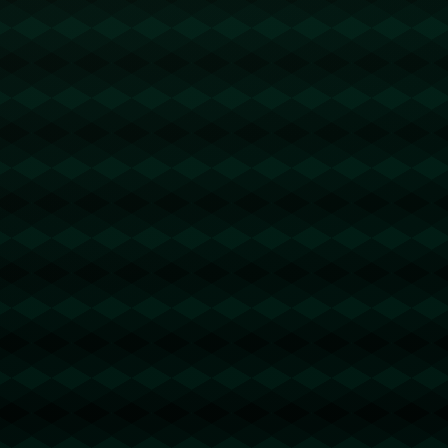
下一篇:
球直接
恭喜！湖人捡漏21万3D悍将真香：5战4胜辅佐詹皇东
契奇冲冠.