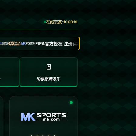
热门文章
海星体育直播：西甲争冠积分榜：巴
1
萨66分皇马63分，马竞57分已落后榜
首9分.
人
风声鹤唳！沙特打国足身后直接打
2
穿，对手传球被蒋圣龙挡出.
，
体育巴黎奥运男足分组出炉 中国国奥
3
队全力冲击晋级名额