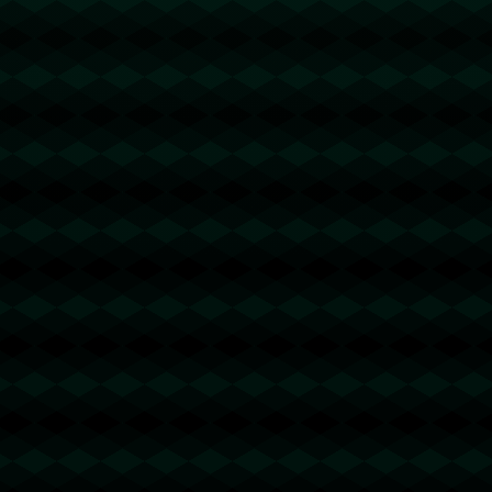
播：还得是你闪耀哥！博德
海星体育直播：西甲争冠积分榜：巴
支晋级欧联8强的挪威球队.
66分皇马63分，马竞57分已落后榜首
分.
2025 / 09 / 25
2309
2025 / 09 / 24