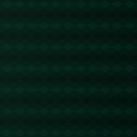
最新文章
风声鹤唳！沙特打国足
身后直接打穿，对手传
2025-09-26
221
球被蒋圣龙挡
在
海星体育直播：还得是
先
你闪耀哥！博德闪耀是
2025-09-25
203
第一支晋级欧
海星体育直播：西甲争
冠积分榜：巴萨66分皇
符
2025-09-24
277
马63分，
和心
海星体育：罗马诺：皇
马视萨利巴为后卫中的
2025-09-23
187
贝林；贝尔塔