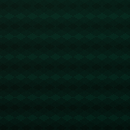
仅为中国代表团夺得了首金，更为中国滑雪事业的发展注入了
也为无数追求梦想的年轻人树立了榜样。在未来的日子里，
赛事中继续为国争光，再创辉煌！
李方慧的夺金之路及其背后的努力，同时感受到中国滑雪事
，为祖国争光。
章，于2025-03-11，由
Ry3mYIM0l77yV0nv
发表，共 114
如有疑问，请联系我们
/post/448.html