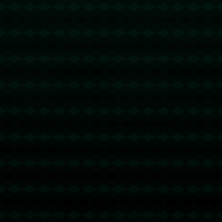
2037
2025 / 09 / 25
海星体育直播：西甲争冠积分榜：巴萨66分皇马63分，马竞57
分已落后榜首9分.
2291
2025 / 09 / 24