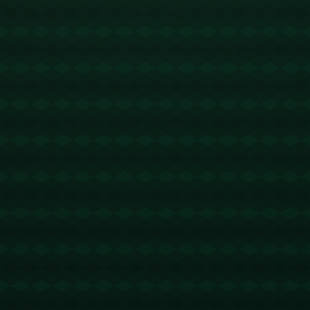
不仅是对球员个人能力的考验，也是对教练组战略眼
光的全面检验。在未来的比赛中，如何利用与填补这
份名单的变化，将成为球队成败的关键。
版权声明：
本站文章如无特别标注，均为本站原创文
章，于2025-03-09，由
Ry3mYIM0l77yV0nv
发表，共
992个字。
转载请注明出处：
Ry3mYIM0l77yV0nv，如有疑问，
请联系我们
本文地址：
https://www.apps-
haixinglive.com/post/433.html
分享：