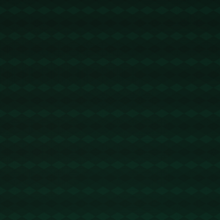
可能。**这不仅是对财务收入的一种补充，更是一种资
源优化的体现。
例如，当年切尔西放走奥斯卡时，许多人难以置信，
但由于中超球队提供了无法拒绝的报价，这笔转会让
切尔西赚得盆满钵满，随后迅速完成中场升级。同样
道理，加纳乔的交易也可能为曼联带来新的资金力
气，用于进一步增强球队关键位置。
### **如何看待加纳乔的标价金额？**
6500万欧元的身价，对于一个尚未完全兑现天赋的年
轻球员来说，称得上丰厚。*不过，这个数字背后也包
含了多重考量：*