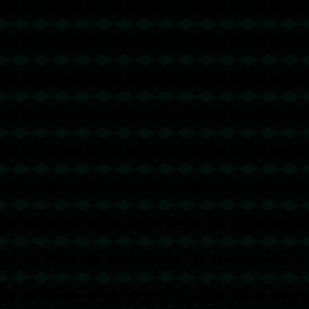
发表评论
发布评论
暂时没有评论，来抢沙发吧~