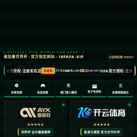
首页
中超
文章正文
曼联为加纳乔标价6500万 只要钱到位也不
是非卖品.
Ry3mYIM0l77yV0nv
2025-03-05 00:58:38
**曼联为加纳乔标价6500万，只要钱到位也不是非卖
品**
近年来，足球转会市场风云变幻，年轻球员的身价屡
创新高。在这场资本与竞技的游戏中，俱乐部既是投
资者也是竞技策划者。*近日，关于曼联为球队前锋亚
历杭德罗·加纳乔标价6500万欧元的消息*，再度引发
了球迷与业界的广泛关注。这一标价不仅折射出球员