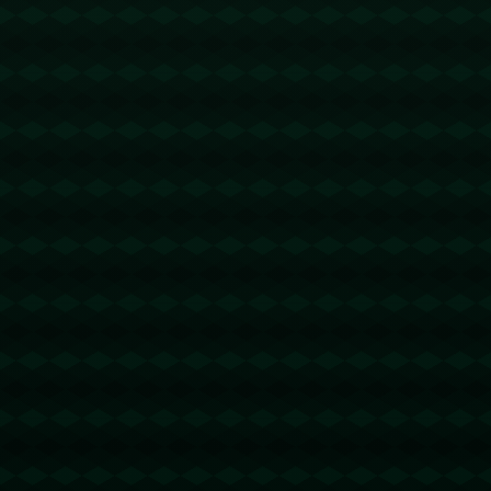
NBA直播：曼联、切
海星体育：曼联为拉什
尔西探索加纳乔和恩昆
福德标价5000万镑.
库互换！巴萨续约佩德
罗达协议！.
相关文章