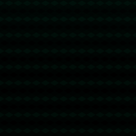
海星体育直播：西甲争冠积分榜：巴萨66分皇马63分，马竞57
分已落后榜首9分.
2302
2025 / 09 / 24