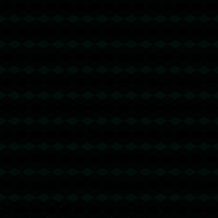
发表评论
发布评论
暂时没有评论，来抢沙发吧~