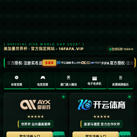
首页
英超
文章正文
体育国安日照主场首秀赢球 两位少帅初心
不变
Ry3mYIM0l77yV0nv
2025-03-04 10:38:45
**前言**：体育赛事总是能激发无数人的热血与激情，
而当年轻教练在绿茵场上崭露头角时，他们的初心和
努力也尤为值得赞赏。近日，"体育国安日照主场首秀
赢球"的消息不胫而走，这场比赛不仅仅是一场胜利，
更是对两位少帅潜力的极佳验证。
**主题解析**：在体育竞技中，胜负常常被人们热议，
但领队的年轻化趋势和球队的未来发展更为引人关