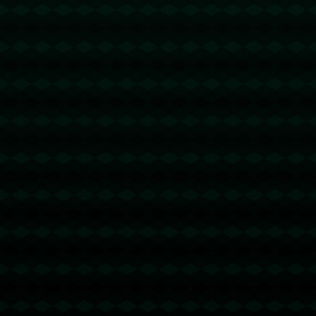
2051
2025 / 09 / 25
海星体育直播：西甲争冠积分榜：巴萨66分皇马63分，马竞57
分已落后榜首9分.
2303
2025 / 09 / 24