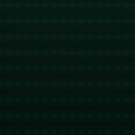
上一篇:
下一篇:
NBA直播：体育国安
海星体育直播：体育国
官方：48岁前葡超主
安跟队记者韩帅：换帅
帅里卡多-苏亚雷斯执
不影响鲁能备战 预测
教球队
首轮一球差距
相关文章