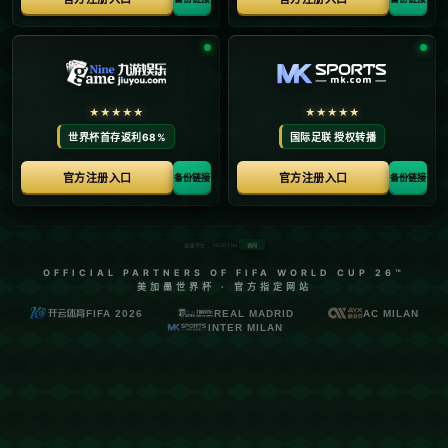
注。这篇文章将以"国安日照主场首秀"的胜利为切入
点，探讨在两位少帅的带领下，团队的发展战略和他
们不改的初心。
![比赛场景](https://example.com/image1)
**比赛概况**：国安日照主场的首次亮相让人们看到了
这支新生力量的潜力。球队在场上发挥出色，凭借顽
强的意志和出色的策略最终赢得了比赛。这场胜利不
仅是球员们全力以赴的结果，更是两位年轻教练在背
后策划与调整的体现。其中，**他们通过精准的指挥与
策略**，让球队在关键时刻扭转局势，令人赞叹。
**少帅初心不变**：**两位少帅的引领对于球队来说至