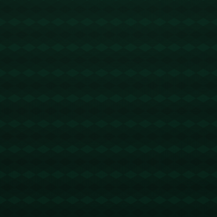
演的重要角色。随着国安日照在未来赛季的征程继
续，我们有理由相信这支队伍将在年轻教练的指导下
前途无量。
版权声明：
本站文章如无特别标注，均为本站原创文
章，于2025-03-04，由
Ry3mYIM0l77yV0nv
发表，共
1053个字。
转载请注明出处：
Ry3mYIM0l77yV0nv，如有疑问，
请联系我们
本文地址：
https://www.apps-
haixinglive.com/post/391.html
分享：