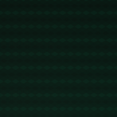
关重要**。他们从一个全新的视角出发，强调技术与战
术相结合的训练理念。面对外界的种种质疑，他们始
终坚持自己的执教方式。少帅们的初心在于“通过每一
次训练和比赛的积累，让队员们更好地理解足球的真
谛”。这种不懈的追求最终在这次首秀中得到了回报。
![主教练互动](https://example.com/image2)
**实例分析**：在近年的其他体育赛事中，不乏初出茅
庐的年轻教练通过创新的方法和坚持不懈的信念为球
队带来变化。例如，某欧洲顶级联赛中的一支中小型
球队换用年轻教练后，球队迅速崛起，甚至在一个赛
季内击败多支传统豪强。在这些案例中，*少帅们所展
现出的对足球的热爱和对团队未来的规划*，都成为球