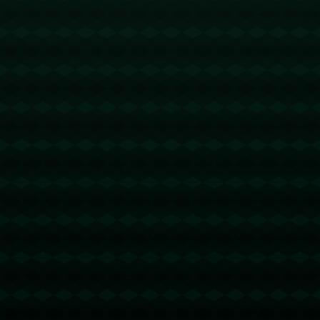
海星体育直播：西甲争冠积分榜：巴萨66分皇马63分，马竞57
分已落后榜首9分.
2309
2025 / 09 / 24
发表评论