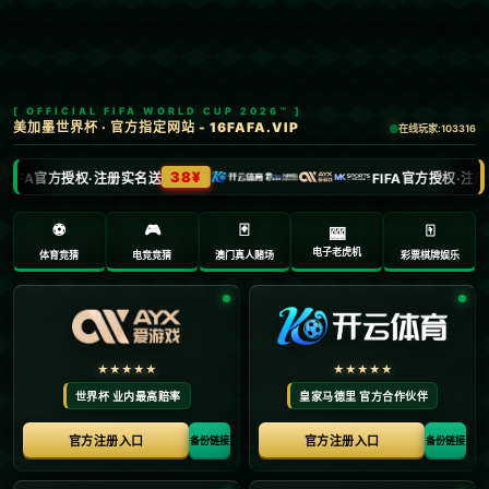
首页
未命名
文章正文
体育CBA：吉伦沃特以一敌三入选第十七
轮精彩五佳球
Ry3mYIM0l77yV0nv
2025-03-02 17:52:12
吉伦沃特在CBA第十七轮的比赛中展现了出色的个人
能力，他以一敌三的表现足以让他入选这一轮的精彩
五佳球。这种高水平的竞技表现通常包括优秀的技
巧、良好的身体素质和出色的篮球智商。这一动作无
疑为球迷们带来了视觉上的享受，也是比赛的一个亮
点。吉伦沃特的表现不仅提升了球队士气，也为他个
人赢得了更多关注和赞誉。英超直播