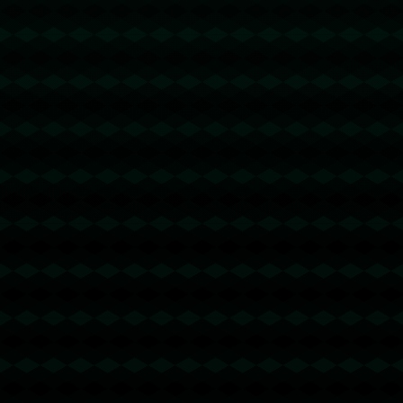
海星体育直播：西甲争冠积分榜：巴萨66分皇马63分，马竞57
分已落后榜首9分.
2309
2025 / 09 / 24
发表评论