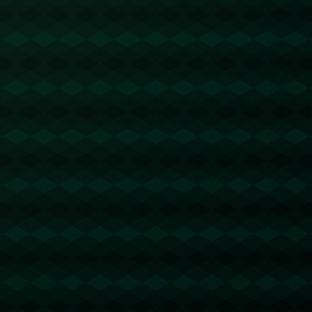
留洋小将杜月徵无缘国
4
青集训 或落选U20亚洲
2025-09-22
82
杯名单.
沙特主帅赛后打趣伊
万，开玩笑要求中国队
2025-09-20
166
继续保持同样的