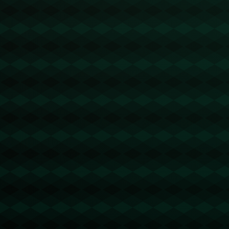
版权声明：
本站文章如无特别标注，均为本站原创文
个字。
转载请注明出处：
Ry3mYIM0l77yV0nv，
本文地址：
https://www.apps-haixinglive.com
分享：
上一篇:
海星tv：马略卡中场：平局是一个公平的结果
的表现感到满意
相关文章