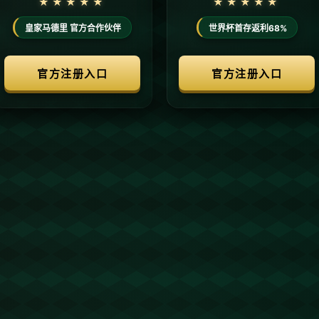
甲裁判问题的严重性。他指出，**“西甲的裁判水准与他们所
判能力和执行标准的质疑。
鲜。例如，去年的一场关键比赛中，一记明显的手球未被判
认为，这不仅是裁判个人的问题，更是整个裁判体系的问题
略卡这样的中小型俱乐部来说，一场或几场不公的判罚可能
现美女主播。同时，这种不公正的待遇还深刻影响着球员的
采访中提到：“**在这样的条件下比赛，我们感到无力与失落