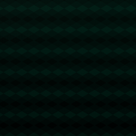
播：还得是你闪耀哥！博德
海星体育直播：西甲争冠积分榜：巴
支晋级欧联8强的挪威球队.
66分皇马63分，马竞57分已落后榜首
分.
2025 / 09 / 25
2309
2025 / 09 / 24