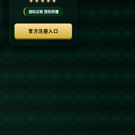
肩
美女主播：160次三双里程碑！约基
4
奇39+10+10轻取雄鹿 MVP统治力太
强大.
英超直播：[NBA]常规赛3月19日：雄
5
鹿VS勇士 希尔德集锦.
。
英超直播：[NBA]常规赛3月1日：快
6
船VS湖人 东契奇集锦.
海星体育直播：还得是你闪耀哥！博
7
将
德闪耀是第一支晋级欧联8强的挪威
球队.
竞
，
体育直击CBA：辽宁95-93险胜广州
8