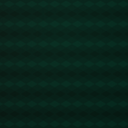
一个更为全面、透明的监督机制成为了当务之急。西甲联盟
保每位裁判员都能达到严格的执法标准。同时，通过引入先
为判罚的错误，提高比赛的公正性。
球迷的广泛讨论。在一些社交媒体平台上，不少马略卡的忠
裁判体系的改革。而一些著名体育评论员也指出：**“裁判的
。”**
上折射出了整个西甲联盟在裁判管理上的重重困难。要重拾
优化。**这不仅关乎比赛的胜负，更多的是对足球精神的尊