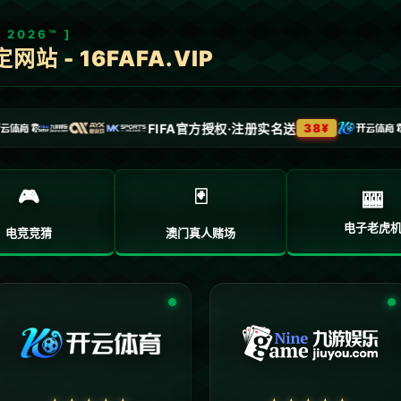
西甲
中超
中超
中超
西甲
足球
西甲裁判感到非常难过，已经失去对足球热情.
361
2025-02-27 13:17:28
消退**
一直以来都是球迷们关注的焦点。然而，近期马略卡主帅的
，甚至坦言自己已经失去对足球的热情。这一言论究竟反映
公正与否不仅影响比赛结果，还影响着各方的情绪和态度*。