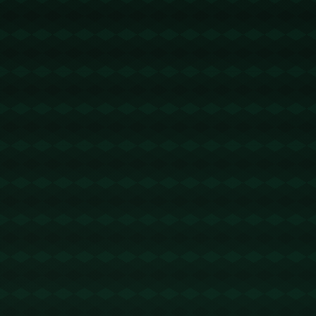
反观切尔西和拜仁，这两支豪门球队同样陷入了各自
的困境。切尔西，作为英超的传统强队，近期的表现
让人失望足球直播。虽然他们从未缺乏**天才球员**，
但战术缺乏创新和球队内部的凝聚力问题似乎一直未
能妥善解决。这不禁让人联想到前几年的**安切洛蒂时
代**：即便拥有一批出色的球员，却始终难觅一统天下
的一致目标和风格。
而拜仁，作为德甲的霸主，近年来的表现依旧强势。
然而，**管理层的频繁变动**似乎对球队的稳定性造成
了一定影响。特别是教练频繁更替，不仅影响了球员
的心态，也导致球队战术方向时常出现摇摆。尽管拜
仁的底蕴和实力使得他们仍在赛场上保持竞争力，但
内部的不稳定因素已成为摆在他们面前的一大隐患。