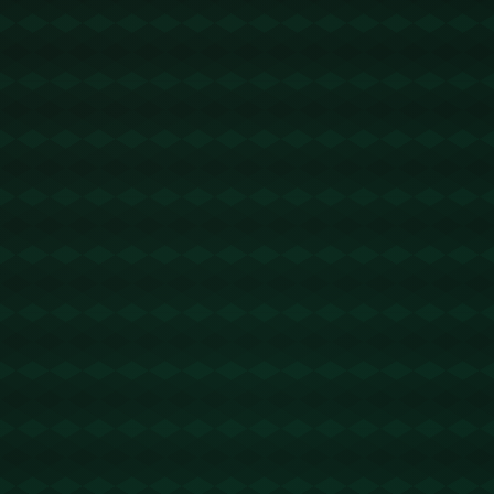
**究其原因**，这些问题的出现不仅仅关乎个体的赛场
表现，更深层次的是俱乐部运营模式、管理机制及文
化背景。对于球迷来说，见证这些豪门的波动是一种
心情复杂的体验—既期待他们重回巅峰，又为他们的
未来举棋不定。
总的来说，每一位教练和球员都在竭力诠释着赛场上
的情书，无论结局如何，他们都在为自己的目标奋
斗。正如那句行走江湖的老话：“对的时间遇见对的
人”，在足球世界中，**成败往往取决于能否在合适的
时机做出明智决策**。
这篇文章不仅为大家梳理了滕哈格及两大豪门的现