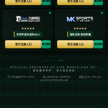
题，共同解读其中的奥秘。
近年来，滕哈格已经成为教练圈的**热门人物**，以其
在阿贾克斯的成功而闻名。他以坚韧的战术理念和对
年轻球员的大胆使用赢得了赞誉。然而，即使是最出
色的教练，也无法保证永远顺风顺水。在面临一连串
不尽如人意的比赛结果时，滕哈格的帅位显得岌岌可
危。但深究其中，我们却发现，他所主导的**球队重建
计划**远非一朝一夕可以完成。无论是阵容的重组还是
战术的调整，滕哈格都需要时间和耐心。因此，尽管
有下课的声音，但其球队目前的战略方向依旧明确，
管理层对其的信任似乎并未动摇。